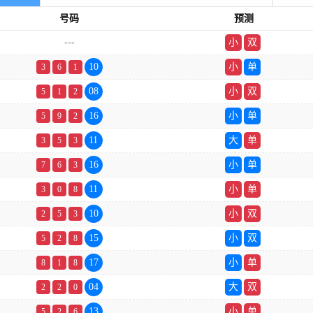
号码
预测
---
小
双
10
小
单
3
6
1
08
小
双
5
1
2
16
小
单
5
9
2
11
大
单
3
5
3
16
小
单
7
6
3
11
小
单
3
0
8
10
小
双
2
5
3
15
小
双
5
2
8
17
小
单
8
1
8
04
大
双
2
2
0
13
小
单
5
2
6