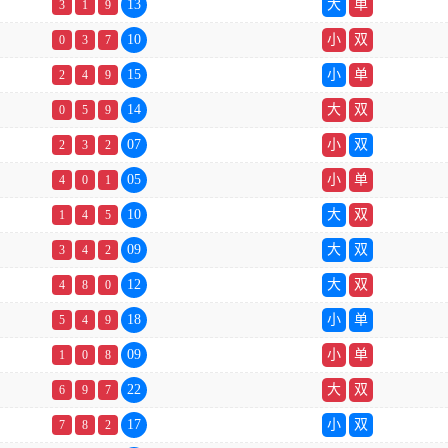
13
大
单
3
1
9
10
小
双
0
3
7
15
小
单
2
4
9
14
大
双
0
5
9
07
小
双
2
3
2
05
小
单
4
0
1
10
大
双
1
4
5
09
大
双
3
4
2
12
大
双
4
8
0
18
小
单
5
4
9
09
小
单
1
0
8
22
大
双
6
9
7
17
小
双
7
8
2