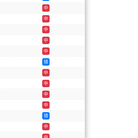
中
中
中
中
中
错
中
中
中
中
错
中
中