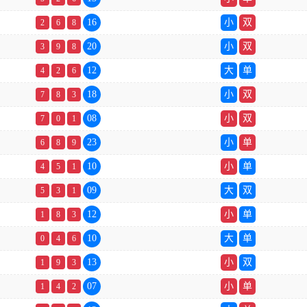
16
小
双
2
6
8
20
小
双
3
9
8
12
大
单
4
2
6
18
小
双
7
8
3
08
小
双
7
0
1
23
小
单
6
8
9
10
小
单
4
5
1
09
大
双
5
3
1
12
小
单
1
8
3
10
大
单
0
4
6
13
小
双
1
9
3
07
小
单
1
4
2