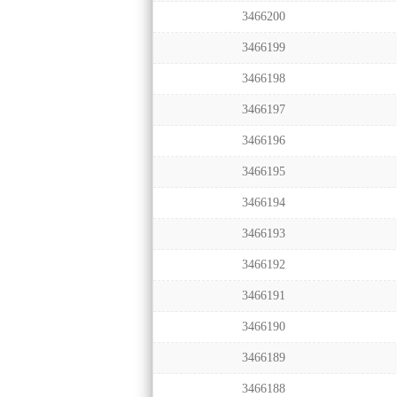
3466200
3466199
3466198
3466197
3466196
3466195
3466194
3466193
3466192
3466191
3466190
3466189
3466188