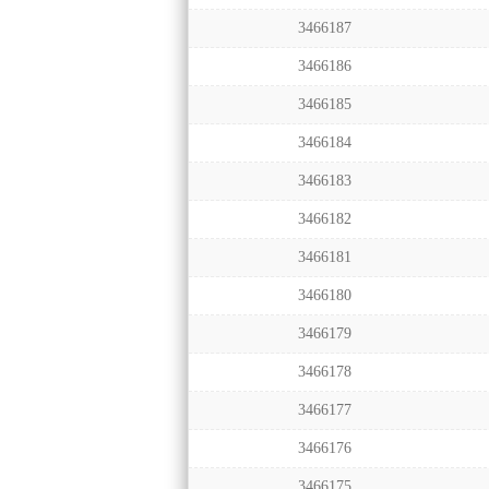
3466187
3466186
3466185
3466184
3466183
3466182
3466181
3466180
3466179
3466178
3466177
3466176
3466175