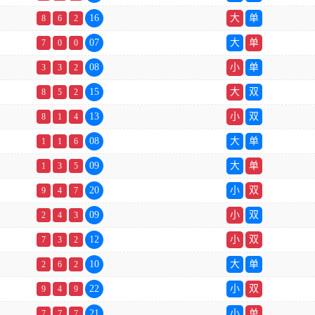
16
大
单
8
6
2
07
大
单
7
0
0
08
小
单
3
3
2
15
大
双
8
5
2
13
小
双
8
1
4
08
大
单
1
1
6
09
大
单
1
3
5
20
小
双
9
4
7
09
小
双
2
4
3
12
小
双
7
3
2
10
大
单
2
6
2
22
小
双
9
4
9
21
小
单
7
7
7