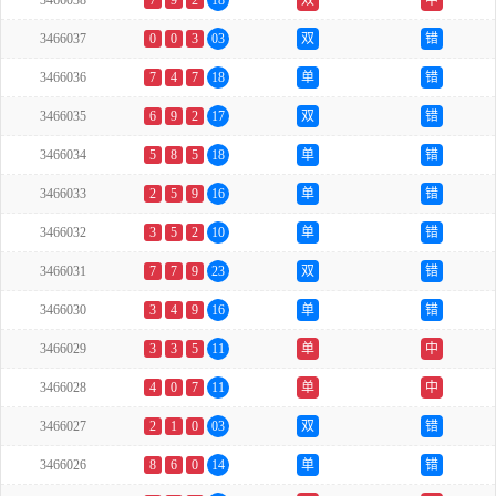
3466038
7
9
2
18
双
中
3466037
0
0
3
03
双
错
3466036
7
4
7
18
单
错
3466035
6
9
2
17
双
错
3466034
5
8
5
18
单
错
3466033
2
5
9
16
单
错
3466032
3
5
2
10
单
错
3466031
7
7
9
23
双
错
3466030
3
4
9
16
单
错
3466029
3
3
5
11
单
中
3466028
4
0
7
11
单
中
3466027
2
1
0
03
双
错
3466026
8
6
0
14
单
错