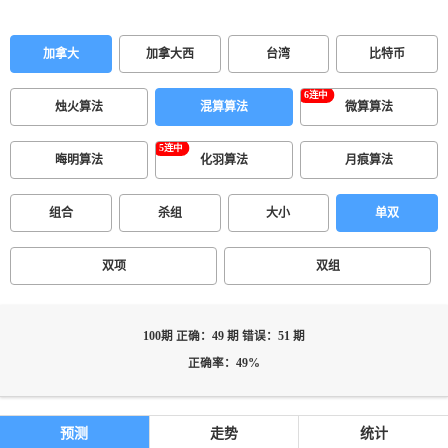
加拿大
加拿大西
台湾
比特币
烛火算法
混算算法
微算算法
晦明算法
化羽算法
月痕算法
组合
杀组
大小
单双
双项
双组
100期 正确：49 期 错误：51 期
正确率：49%
预测
走势
统计