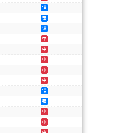
错
错
错
中
中
中
中
中
错
错
中
中
中