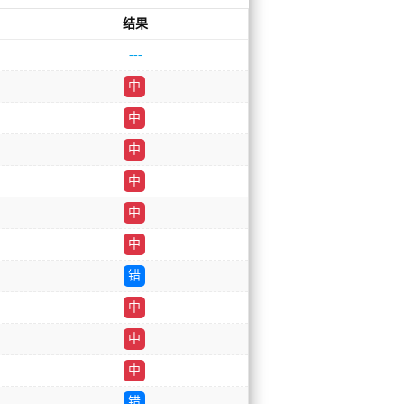
结果
---
中
中
中
中
中
中
错
中
中
中
错