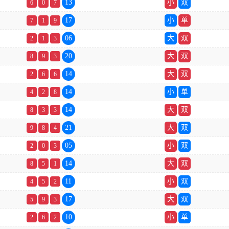
13
小
双
6
0
7
17
小
单
7
1
9
06
大
双
2
1
3
20
大
双
8
9
3
14
大
双
2
6
6
14
小
单
4
2
8
14
大
双
8
3
3
21
大
双
9
8
4
05
小
双
2
0
3
14
大
双
8
5
1
11
小
双
4
5
2
17
大
双
5
9
3
10
小
单
2
6
2