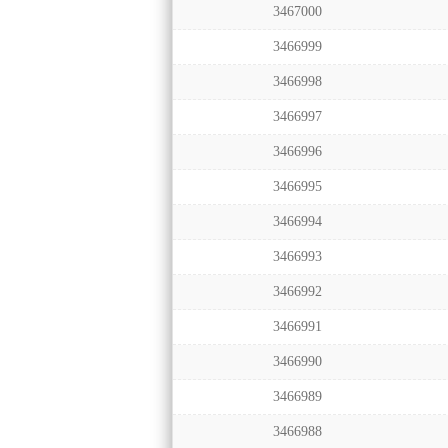
3467000
3466999
3466998
3466997
3466996
3466995
3466994
3466993
3466992
3466991
3466990
3466989
3466988