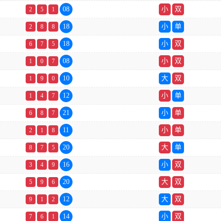
08
小
双
2
5
1
18
小
单
2
8
8
18
小
双
6
7
5
08
小
双
1
0
7
10
大
双
1
9
0
12
小
单
1
4
7
21
小
单
6
8
7
11
小
单
2
1
8
20
大
单
8
7
5
16
小
双
3
4
9
20
大
双
5
9
6
12
大
双
9
1
2
14
小
双
7
6
1