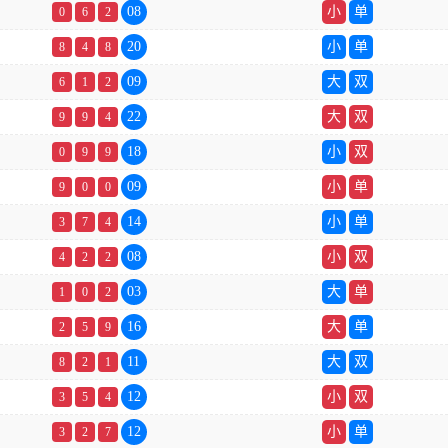
08
小
单
0
6
2
20
小
单
8
4
8
09
大
双
6
1
2
22
大
双
9
9
4
18
小
双
0
9
9
09
小
单
9
0
0
14
小
单
3
7
4
08
小
双
4
2
2
03
大
单
1
0
2
16
大
单
2
5
9
11
大
双
8
2
1
12
小
双
3
5
4
12
小
单
3
2
7