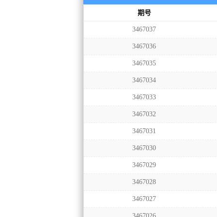
期号
3467037
3467036
3467035
3467034
3467033
3467032
3467031
3467030
3467029
3467028
3467027
3467026