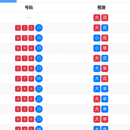
号码
预测
---
大
双
15
大
双
5
7
3
16
小
双
6
5
5
19
小
单
6
9
4
15
大
双
0
7
8
13
大
单
5
0
8
08
大
双
1
7
0
12
大
单
4
4
4
22
大
单
4
9
9
20
大
单
8
3
9
23
大
单
6
8
9
08
大
单
3
4
1