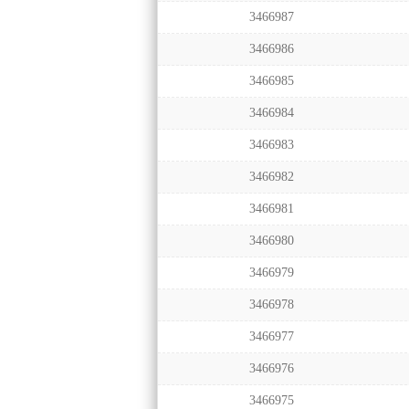
3466987
3466986
3466985
3466984
3466983
3466982
3466981
3466980
3466979
3466978
3466977
3466976
3466975