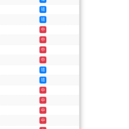
错
错
中
中
中
中
错
错
中
中
中
中