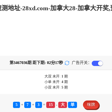
第
3467036
期 距下期:
02
分
16
秒
广告开关：
大双
未开:
1
期
小单
未开:
4
期
小双
未开:
5
期
5
+
7
+
3
=
15
-
大
单
咪牌