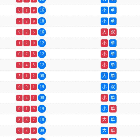
16
小
单
6
1
9
18
小
单
7
2
9
16
大
双
9
2
5
12
小
单
1
2
9
12
小
单
0
7
5
12
小
单
3
4
5
08
大
单
5
1
2
19
小
双
9
9
1
08
小
单
3
4
1
19
小
单
9
1
9
18
大
单
8
3
7
09
大
单
6
3
0