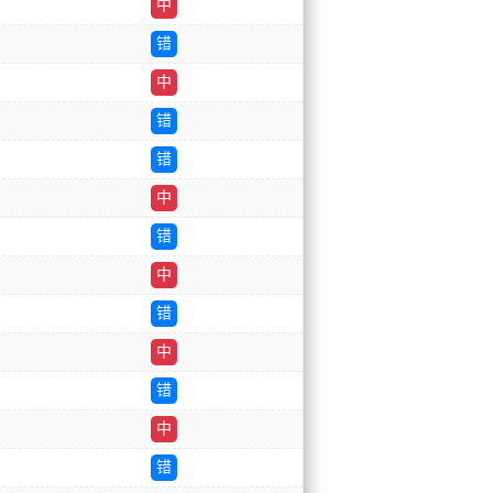
中
错
中
错
错
中
错
中
错
中
错
中
错