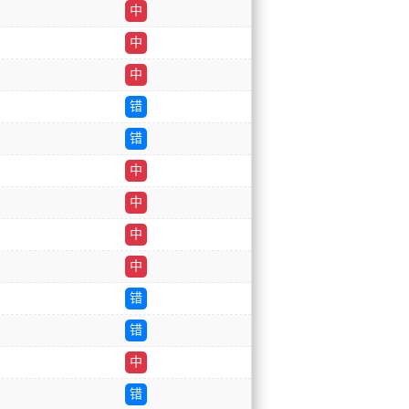
中
中
中
错
错
中
中
中
中
错
错
中
错