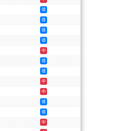
错
错
错
错
中
错
错
中
中
错
错
中