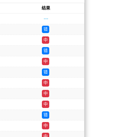
结果
---
错
中
错
中
错
中
中
中
错
中
中