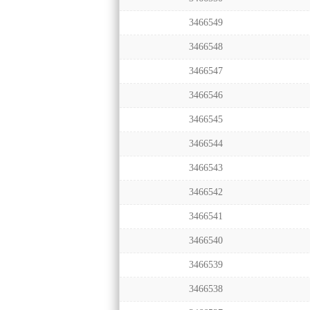
3466549
3466548
3466547
3466546
3466545
3466544
3466543
3466542
3466541
3466540
3466539
3466538