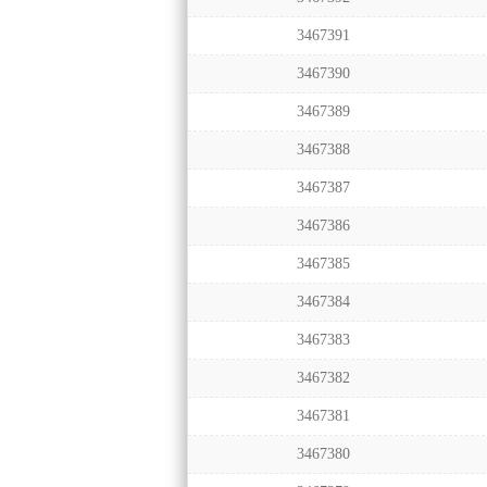
3467391
3467390
3467389
3467388
3467387
3467386
3467385
3467384
3467383
3467382
3467381
3467380