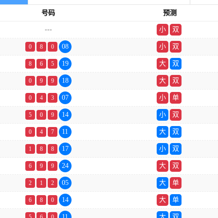
号码
预测
---
小
双
08
小
双
0
8
0
19
大
双
8
6
5
18
大
双
0
9
9
07
小
单
0
4
3
14
小
双
5
0
9
11
大
双
0
4
7
17
小
双
1
8
8
24
大
双
6
9
9
05
大
单
2
1
2
14
大
单
6
8
0
11
大
双
5
6
0