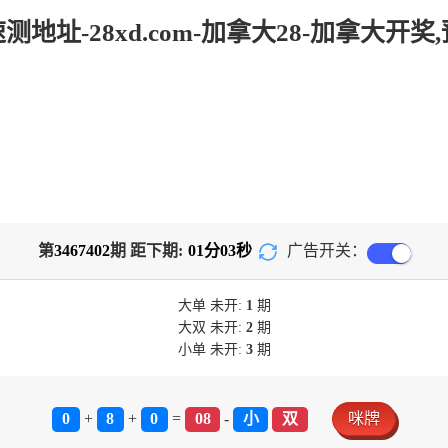
第
3467402
期 距下期:
01
分
03
秒
广告开关：
大单
未开:
1
期
大双
未开:
2
期
小单
未开:
3
期
0
+
8
+
0
=
08
-
小
双
咪牌