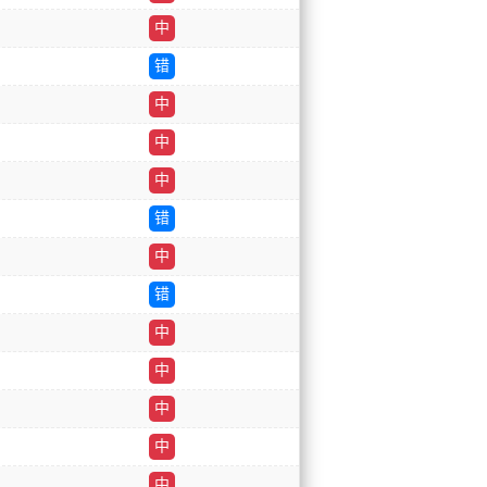
中
错
中
中
中
错
中
错
中
中
中
中
中