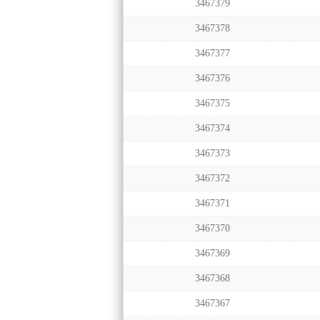
3467379
3467378
3467377
3467376
3467375
3467374
3467373
3467372
3467371
3467370
3467369
3467368
3467367