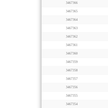
3467366
3467365
3467364
3467363
3467362
3467361
3467360
3467359
3467358
3467357
3467356
3467355
3467354