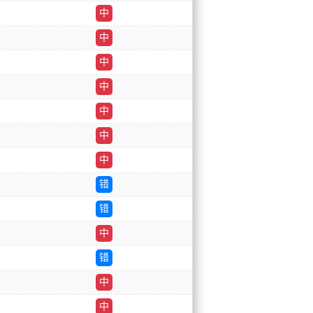
中
中
中
中
中
中
中
错
错
中
错
中
中