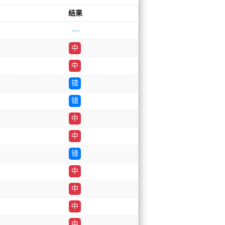
结果
---
中
中
错
错
中
中
错
中
中
中
中