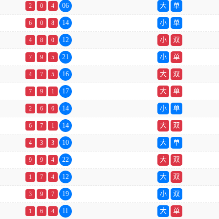
06
大
单
2
0
4
14
小
单
6
0
8
12
小
双
4
8
0
21
小
单
7
9
5
16
大
双
4
7
5
17
大
单
7
9
1
14
小
单
2
6
6
14
大
双
6
7
1
10
大
单
4
3
3
22
大
双
9
9
4
12
大
双
1
7
4
19
小
双
3
9
7
11
大
单
1
6
4