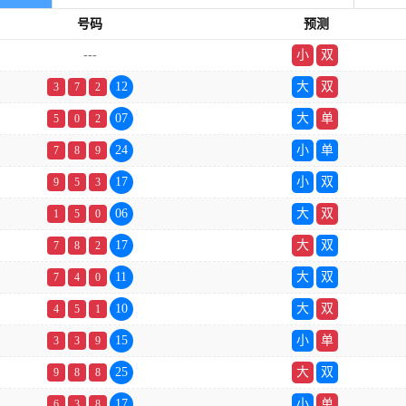
号码
预测
---
小
双
12
大
双
3
7
2
07
大
单
5
0
2
24
小
单
7
8
9
17
小
双
9
5
3
06
大
双
1
5
0
17
大
双
7
8
2
11
大
双
7
4
0
10
大
双
4
5
1
15
小
单
3
3
9
25
大
双
9
8
8
17
小
单
6
3
8