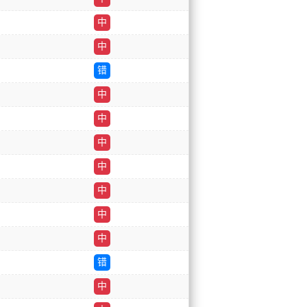
中
中
错
中
中
中
中
中
中
中
错
中