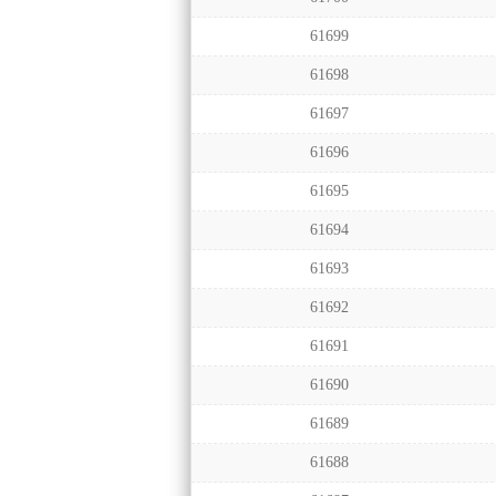
61699
61698
61697
61696
61695
61694
61693
61692
61691
61690
61689
61688