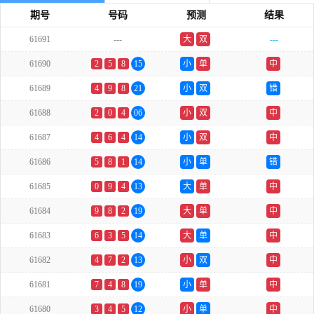
期号
号码
预测
结果
61691
---
大
双
---
61690
2
5
8
15
小
单
中
61689
4
9
8
21
小
双
错
61688
2
0
4
06
小
双
中
61687
4
6
4
14
小
双
中
61686
5
8
1
14
小
单
错
61685
0
9
4
13
大
单
中
61684
9
8
2
19
大
单
中
61683
6
3
5
14
大
单
中
61682
4
7
2
13
小
双
中
61681
7
4
8
19
小
单
中
61680
3
4
5
12
小
单
中