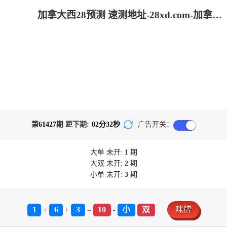
加拿大西28预测 速测地址-28xd.com-加拿大28-加拿大开奖,预测网,28预测,28分析,28结果,加拿大28开奖预测,加拿大28开奖预知
第
61427
期 距下期:
02
分
32
秒
广告开关：
大单
未开:
1
期
大双
未开:
2
期
小单
未开:
3
期
1
6
3
10
小
双
咪牌
+
+
=
-