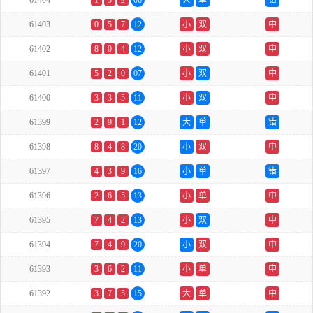
61404
1
3
2
06
大
单
错
61403
0
5
7
12
小
双
中
61402
8
0
4
12
小
双
中
61401
5
2
0
07
小
双
中
61400
3
3
5
11
小
双
中
61399
2
9
1
12
大
单
错
61398
8
4
8
20
小
双
中
61397
4
3
9
16
小
单
错
61396
2
6
5
13
小
单
中
61395
7
4
2
13
小
双
中
61394
7
4
9
20
小
双
中
61393
3
6
2
11
小
单
中
61392
3
7
5
15
大
单
中