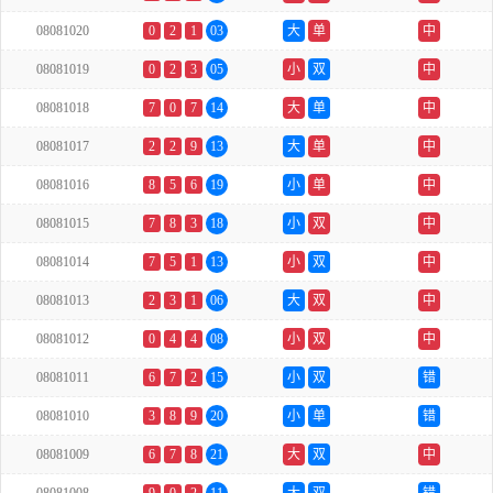
08081020
0
2
1
03
大
单
中
08081019
0
2
3
05
小
双
中
08081018
7
0
7
14
大
单
中
08081017
2
2
9
13
大
单
中
08081016
8
5
6
19
小
单
中
08081015
7
8
3
18
小
双
中
08081014
7
5
1
13
小
双
中
08081013
2
3
1
06
大
双
中
08081012
0
4
4
08
小
双
中
08081011
6
7
2
15
小
双
错
08081010
3
8
9
20
小
单
错
08081009
6
7
8
21
大
双
中