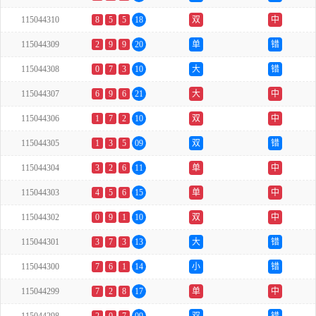
115044310
8
5
5
18
双
中
115044309
2
9
9
20
单
错
115044308
0
7
3
10
大
错
115044307
6
9
6
21
大
中
115044306
1
7
2
10
双
中
115044305
1
3
5
09
双
错
115044304
3
2
6
11
单
中
115044303
4
5
6
15
单
中
115044302
0
9
1
10
双
中
115044301
3
7
3
13
大
错
115044300
7
6
1
14
小
错
115044299
7
2
8
17
单
中