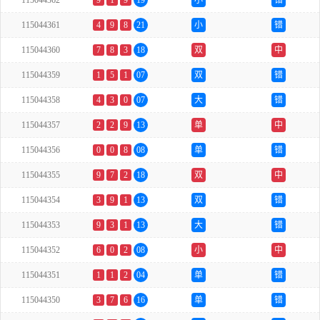
115044362
9
1
9
19
小
错
115044361
4
9
8
21
小
错
115044360
7
8
3
18
双
中
115044359
1
5
1
07
双
错
115044358
4
3
0
07
大
错
115044357
2
2
9
13
单
中
115044356
0
0
8
08
单
错
115044355
9
7
2
18
双
中
115044354
3
9
1
13
双
错
115044353
9
3
1
13
大
错
115044352
6
0
2
08
小
中
115044351
1
1
2
04
单
错
115044350
3
7
6
16
单
错