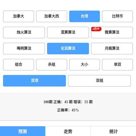
加拿大
加拿大西
台湾
比特币
烛火算法
混算算法
微算算法
晦明算法
化羽算法
月痕算法
组合
杀组
大小
单双
双项
双组
100期 正确：45 期 错误：55 期
正确率：45%
预测
走势
统计