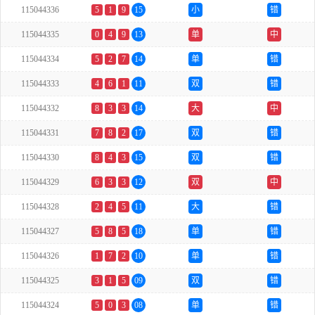
115044336
5
1
9
15
小
错
115044335
0
4
9
13
单
中
115044334
5
2
7
14
单
错
115044333
4
6
1
11
双
错
115044332
8
3
3
14
大
中
115044331
7
8
2
17
双
错
115044330
8
4
3
15
双
错
115044329
6
3
3
12
双
中
115044328
2
4
5
11
大
错
115044327
5
8
5
18
单
错
115044326
1
7
2
10
单
错
115044325
3
1
5
09
双
错
115044324
5
0
3
08
单
错