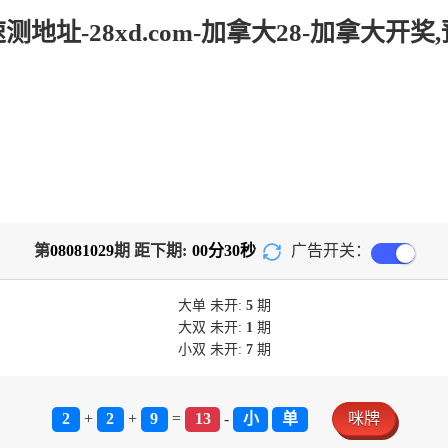
第
08081029
期 距下期:
00
分
29
秒
广告开关：
大单
未开:
5
期
大双
未开:
1
期
小双
未开:
7
期
2
+
2
+
9
=
13
-
小
单
咪牌