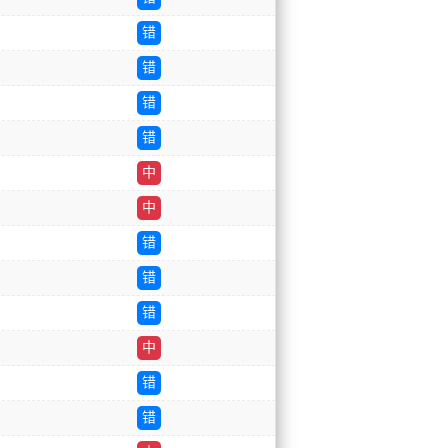
错
错
错
错
中
中
错
错
错
中
错
错