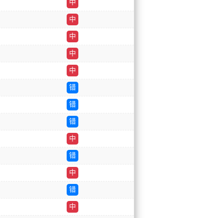
中
中
中
中
中
错
错
错
中
错
中
错
中