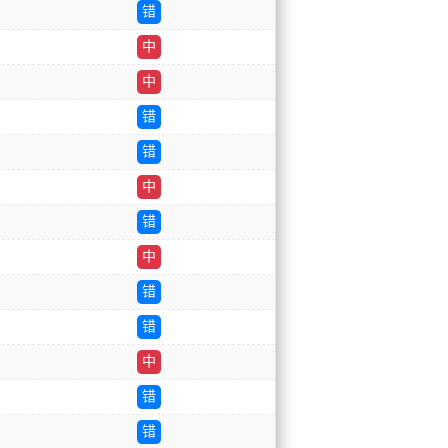
错
中
中
错
错
中
错
中
错
错
中
错
错