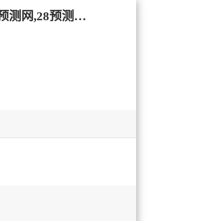
比特币28预测 速测地址-28xd.com-加拿大28-加拿大开奖,预测网,28预测,28分析,28结果,加拿大28开奖预测,加拿大28开奖预知