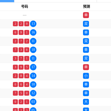
号码
预测
---
单
13
双
2
2
9
16
单
6
9
1
11
双
2
7
2
18
单
7
3
8
11
双
3
7
1
17
单
3
9
5
14
小
2
8
4
10
单
0
6
4
12
单
7
5
0
03
大
0
2
1
05
大
0
2
3