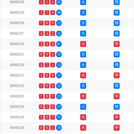
08080300
1
1
1
03
大
错
08080299
1
7
0
08
大
错
08080298
7
6
0
13
大
错
08080297
4
3
5
12
大
错
08080296
3
4
0
07
小
中
08080295
0
9
4
13
大
错
08080294
4
7
2
13
大
错
08080293
1
8
8
17
大
中
08080292
2
8
2
12
大
错
08080291
7
9
7
23
大
中
08080290
9
2
6
17
小
错
08080289
5
9
7
21
大
中
08080288
8
6
2
16
大
中