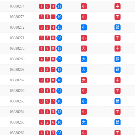
08080274
1
6
4
11
小
中
08080273
8
1
1
10
小
中
08080272
8
3
4
15
小
错
08080271
3
5
0
08
小
中
08080270
1
8
9
18
大
中
08080269
4
5
0
09
大
错
08080268
2
3
7
12
大
错
08080267
9
1
8
18
大
中
08080266
0
1
4
05
小
中
08080265
0
9
7
16
小
错
08080264
4
4
5
13
小
中
08080263
2
2
6
10
大
错
08080262
4
1
3
08
小
中