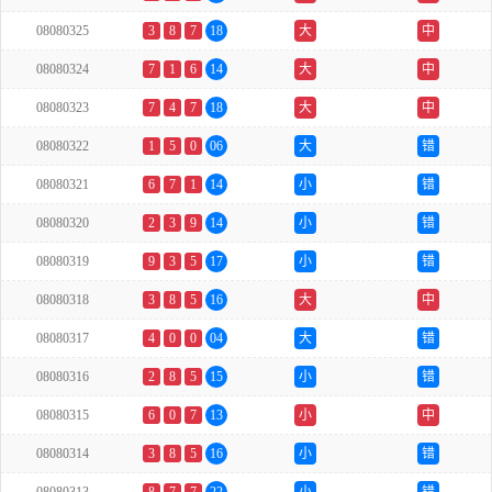
08080325
3
8
7
18
大
中
08080324
7
1
6
14
大
中
08080323
7
4
7
18
大
中
08080322
1
5
0
06
大
错
08080321
6
7
1
14
小
错
08080320
2
3
9
14
小
错
08080319
9
3
5
17
小
错
08080318
3
8
5
16
大
中
08080317
4
0
0
04
大
错
08080316
2
8
5
15
小
错
08080315
6
0
7
13
小
中
08080314
3
8
5
16
小
错